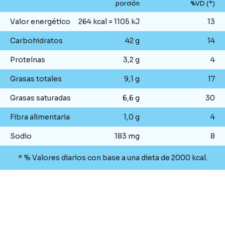
porción
%VD (*)
Valor energético
264 kcal = 1105 kJ
13
Carbohidratos
42 g
14
Proteínas
3,2 g
4
Grasas totales
9,1 g
17
Grasas saturadas
6,6 g
30
Fibra alimentaria
1,0 g
4
Sodio
183 mg
8
* % Valores diarios con base a una dieta de 2000 kcal.