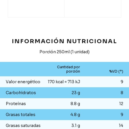
INFORMACIÓN NUTRICIONAL
Porción 250ml (1 unidad)
Cantidad por
porción
%VD (*)
Valor energético
170 kcal = 713 kJ
9
Carbohidratos
23 g
8
Proteínas
8.8 g
12
Grasas totales
4.8 g
9
Grasas saturadas
3.1 g
14