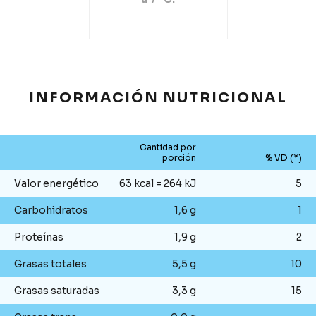
INFORMACIÓN NUTRICIONAL
Cantidad por
porción
% VD (*)
Valor energético
63 kcal = 264 kJ
5
Carbohidratos
1,6 g
1
Proteínas
1,9 g
2
Grasas totales
5,5 g
10
Grasas saturadas
3,3 g
15