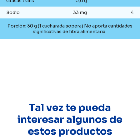
Grasas trans
0,0 g
Sodio
33 mg
4
Porción: 30 g (1 cucharada sopera) No aporta cantidades
significativas de fibra alimentaria
Tal vez te pueda
interesar algunos de
estos productos