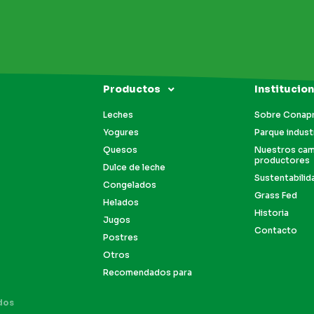
Productos
Institucion
Leches
Sobre Conap
Yogures
Parque industr
Quesos
Nuestros ca
productores
Dulce de leche
Sustentabilid
Congelados
Grass Fed
Helados
Historia
Jugos
Contacto
Postres
Otros
Recomendados para
dos