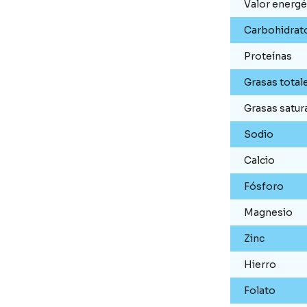
Valor energé
Carbohidrat
Proteínas
Grasas total
Grasas satur
Sodio
Calcio
Fósforo
Magnesio
Zinc
Hierro
Folato