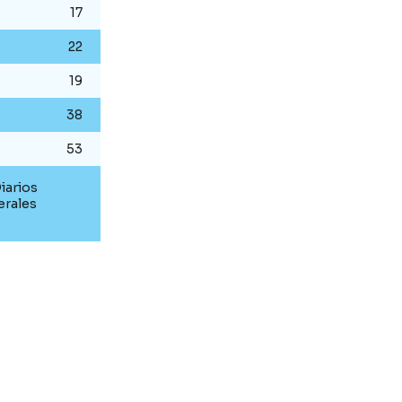
17
22
19
38
53
iarios
erales