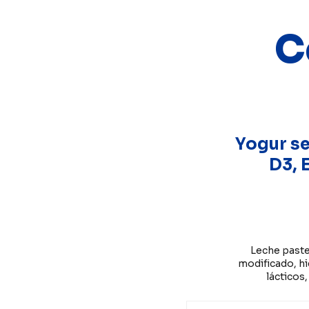
C
Yogur s
D3, E
Leche pasteu
modificado, hi
lácticos,