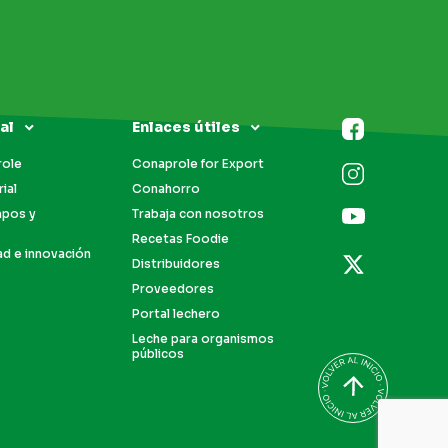
al
Enlaces útiles
role
Conaprole for Export
ial
Conahorro
mpos y
Trabaja con nosotros
Recetas Foodie
ad e innovación
Distribuidores
Proveedores
Portal lechero
Leche para organismos
públicos