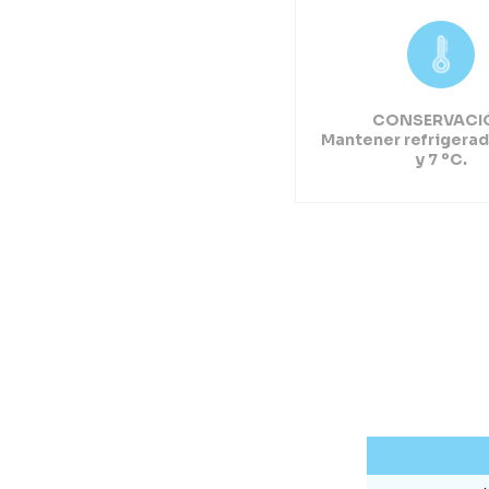
CONSERVACI
Mantener refrigerad
y 7 ºC.