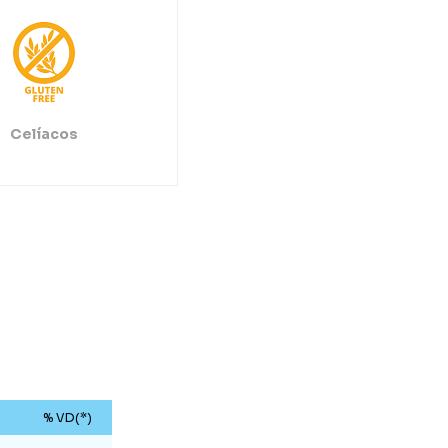
Celíacos
% VD(*)