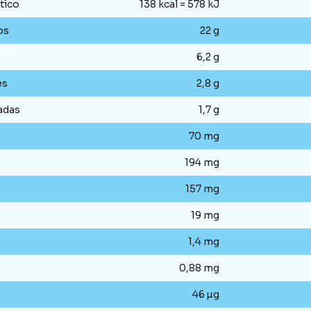
tico
138 kcal = 578 kJ
os
22 g
6,2 g
es
2,8 g
adas
1,7 g
70 mg
194 mg
157 mg
19 mg
1,4 mg
0,88 mg
46 µg