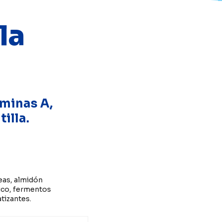
la
2
minas A,
tilla.
teas, almidón
lico, fermentos
atizantes.