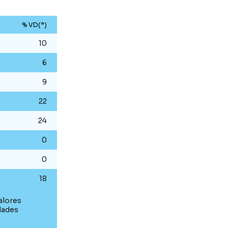
% VD(*)
10
6
9
22
24
0
0
18
alores
dades