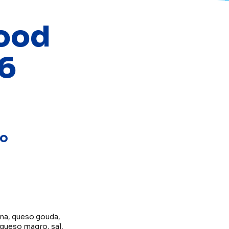
food
 6
so
ina, queso gouda,
queso magro, sal,