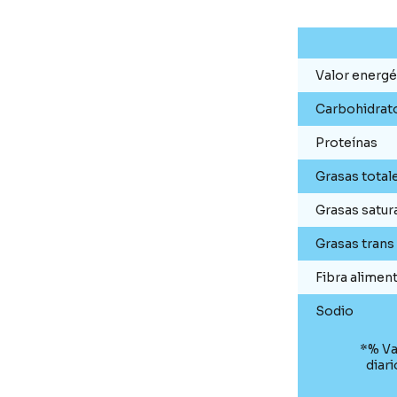
Valor energé
Carbohidrat
Proteínas
Grasas total
Grasas satur
Grasas trans
Fibra aliment
Sodio
*% Va
diar