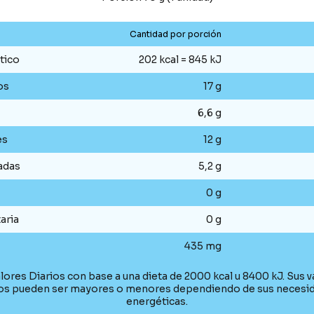
Cantidad por porción
tico
202 kcal = 845 kJ
os
17 g
6,6 g
es
12 g
adas
5,2 g
0 g
aria
0 g
435 mg
lores Diarios con base a una dieta de 2000 kcal u 8400 kJ. Sus v
ios pueden ser mayores o menores dependiendo de sus necesi
energéticas.