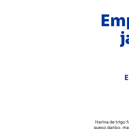
Emp
j
E
Harina de trigo 
queso danbo, man