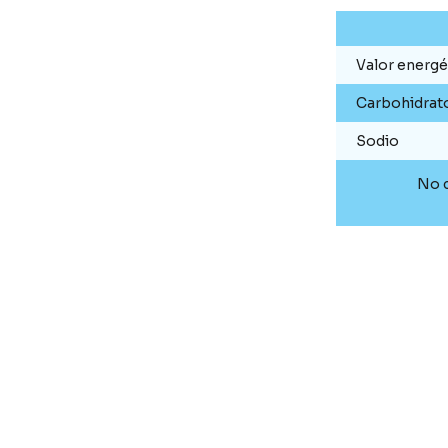
Valor energé
Carbohidrat
Sodio
No c