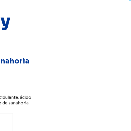
 y
anahoria
cidulante: ácido
o de zanahoria.