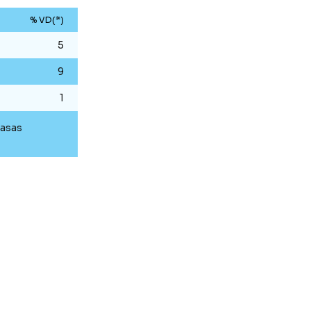
% VD(*)
5
9
1
rasas