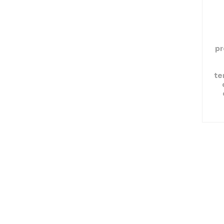
pr
te