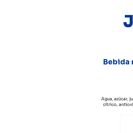
J
Bebida 
Agua, azúcar, j
cítrico, antio