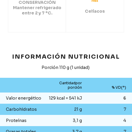
CONSERVACIÓN
Mantener refrigerado
Celíacos
entre 2 y 7 ºC.
INFORMACIÓN NUTRICIONAL
Porción 110 g (1 unidad)
Cantidadpor
porción
% VD(*)
Valor energético
129 kcal = 541 kJ
6
Carbohidratos
21 g
7
Proteínas
3,1 g
4
Grasas totales
3,7 g
7