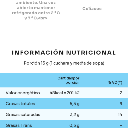
ambiente. Una vez
abierto mantener
Celíacos
refrigerado entre 2 ºC
y 7 ºC.<br>
INFORMACIÓN NUTRICIONAL
Porción 15 g (1 cuchara y media de sopa)
Cantidadpor
porción
% VD(*)
Valor energético
48kcal = 201 kJ
2
Grasas totales
5,3 g
9
Grasas saturadas
3,2 g
14
Grasas Trans
0,3 g
–