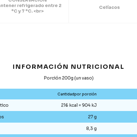
CONSERVACIÓN
ntener refrigerado entre 2
Celíacos
ºC y 7 ºC. <br>
INFORMACIÓN NUTRICIONAL
Porción 200g (un vaso)
Cantidadpor porción
tico
216 kcal = 904 kJ
os
27 g
8,3 g