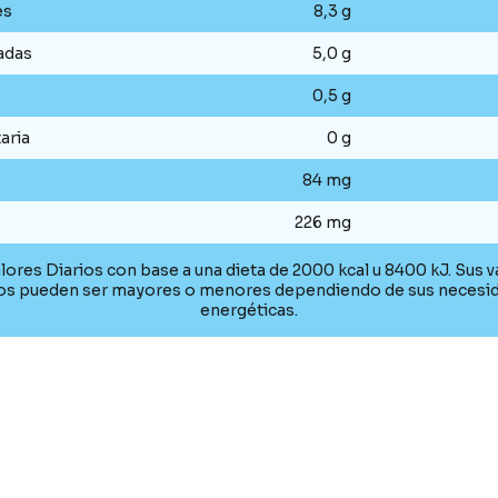
es
8,3 g
adas
5,0 g
0,5 g
aria
0 g
84 mg
226 mg
lores Diarios con base a una dieta de 2000 kcal u 8400 kJ. Sus v
ios pueden ser mayores o menores dependiendo de sus necesi
energéticas.