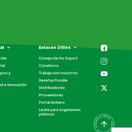
al
Enlaces útiles
role
Conaprole for Export
ial
Conahorro
mpos y
Trabaja con nosotros
Recetas Foodie
ad e innovación
Distribuidores
Proveedores
Portal lechero
Leche para organismos
públicos