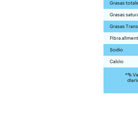
Grasas total
Grasas satur
Grasas Trans
Fibra aliment
Sodio
Calcio
*% Va
diar