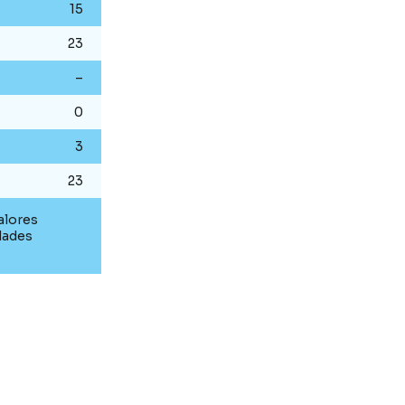
15
23
–
0
3
23
alores
dades