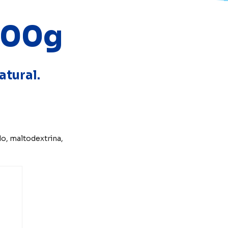
500g
atural.
do, maltodextrina,