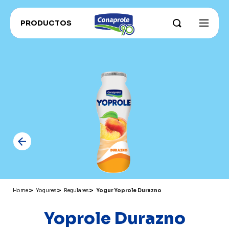
PRODUCTOS
INSTITUCIONAL
Sobre Conaprole
CONAPROLE FOR EXPORT
Parque Industrial
CONAHORRO
RECETAS
Nuestros campos y productores
RECOMENDADOS ADU
Sustentabilidad e innovación
CATÁLOGO PRODUCTOS
Grass Fed
Historia
Home
Yogures
Regulares
Yogur Yoprole Durazno
Yoprole Durazno