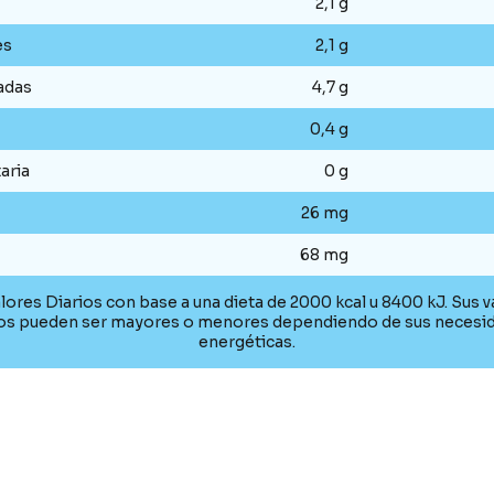
2,1 g
es
2,1 g
adas
4,7 g
0,4 g
aria
0 g
26 mg
68 mg
lores Diarios con base a una dieta de 2000 kcal u 8400 kJ. Sus v
ios pueden ser mayores o menores dependiendo de sus necesi
energéticas.