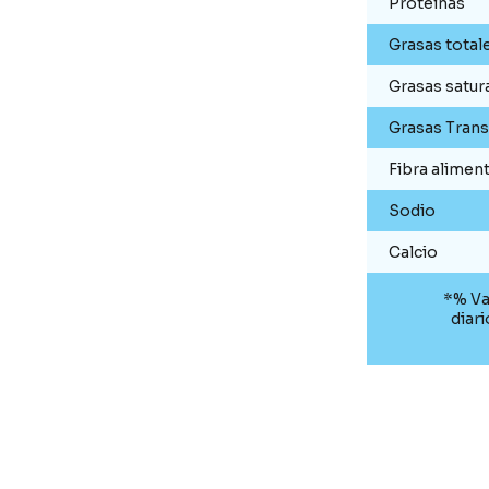
Proteínas
Grasas total
Grasas satur
Grasas Trans
Fibra aliment
Sodio
Calcio
*% Va
diar