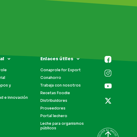
al
Enlaces útiles
role
Conaprole for Export
ial
Conahorro
mpos y
Trabaja con nosotros
Recetas Foodie
ad e innovación
Distribuidores
Proveedores
Portal lechero
Leche para organismos
públicos