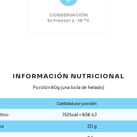
CONSERVACIÓN
En freezer a -18 ºC
INFORMACIÓN NUTRICIONAL
Porción 60g (una bola de helado)
Cantidad por porción
tico
152kcal = 636 kJ
os
20 g