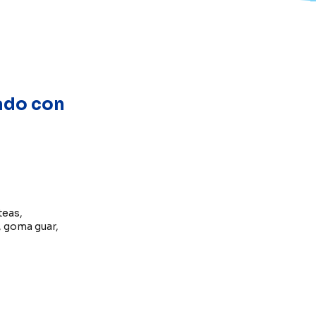
ado con
teas,
, goma guar,