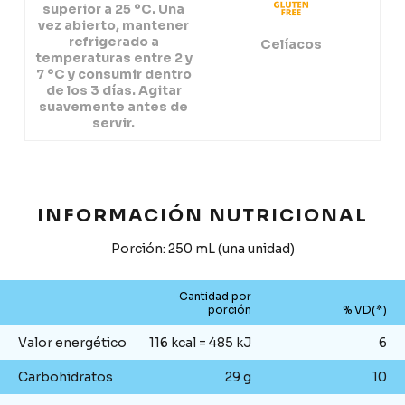
superior a 25 ºC. Una
vez abierto, mantener
refrigerado a
Celíacos
temperaturas entre 2 y
7 ºC y consumir dentro
de los 3 días. Agitar
suavemente antes de
servir.
INFORMACIÓN NUTRICIONAL
Porción: 250 mL (una unidad)
Cantidad por
porción
% VD(*)
Valor energético
116 kcal = 485 kJ
6
Carbohidratos
29 g
10