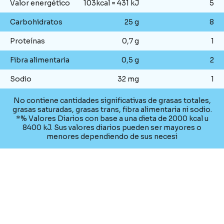
Valor energético
103kcal = 431 kJ
5
Carbohidratos
25 g
8
Proteínas
0,7 g
1
Fibra alimentaria
0,5 g
2
Sodio
32 mg
1
No contiene cantidades significativas de grasas totales,
grasas saturadas, grasas trans, fibra alimentaria ni sodio.
*% Valores Diarios con base a una dieta de 2000 kcal u
8400 kJ. Sus valores diarios pueden ser mayores o
menores dependiendo de sus necesi