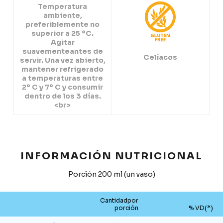
Temperatura
ambiente,
preferiblemente no
superior a 25 ºC.
Agitar
suavementeantes de
Celíacos
servir. Una vez abierto,
mantener refrigerado
a temperaturas entre
2º C y 7º C y consumir
dentro de los 3 días.
<br>
INFORMACIÓN NUTRICIONAL
Porción 200 ml (un vaso)
Cantidadpor
porción
% VD(*)