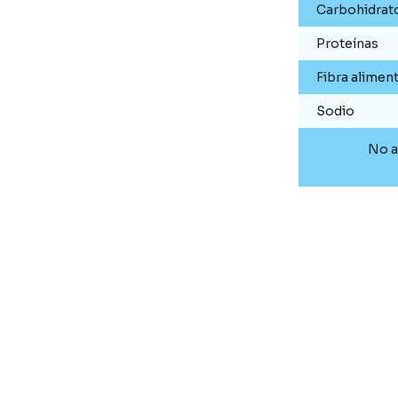
Carbohidrat
Proteínas
Fibra aliment
Sodio
No a