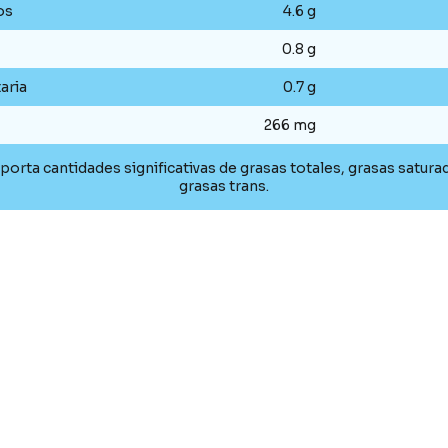
os
4.6 g
0.8 g
aria
0.7 g
266 mg
porta cantidades significativas de grasas totales, grasas saturad
grasas trans.