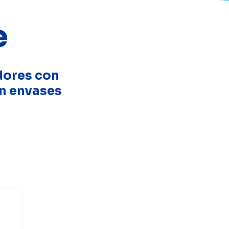
e
dores con
n envases