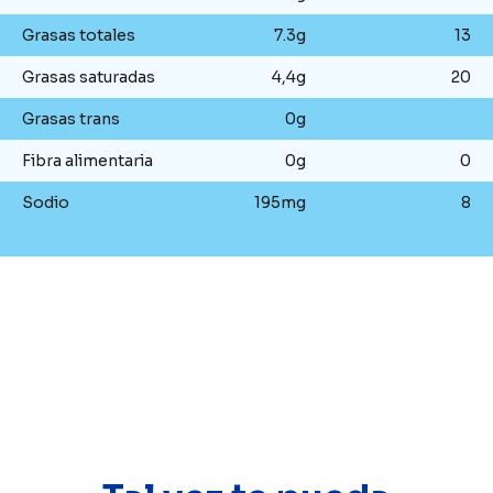
Grasas totales
7.3g
13
Grasas saturadas
4,4g
20
Grasas trans
0g
Fibra alimentaria
0g
0
Sodio
195mg
8