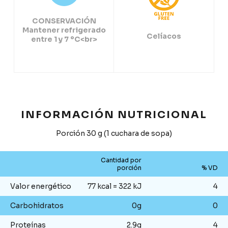
CONSERVACIÓN
Mantener refrigerado
Celíacos
entre 1 y 7 ºC<br>
INFORMACIÓN NUTRICIONAL
Porción 30 g (1 cuchara de sopa)
Cantidad por
porción
% VD
Valor energético
77 kcal = 322 kJ
4
Carbohidratos
0g
0
Proteínas
2.9g
4