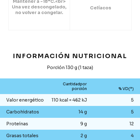
Mantener a -18°C.<br>
Una vez descongelado,
Celíacos
no volver a congelar.
INFORMACIÓN NUTRICIONAL
Porción 130 g (1 taza)
Cantidadpor
porción
% VD(*)
Valor energético
110 kcal = 462 kJ
5
Carbohidratos
14 g
5
Proteínas
9 g
12
Grasas totales
2 g
4