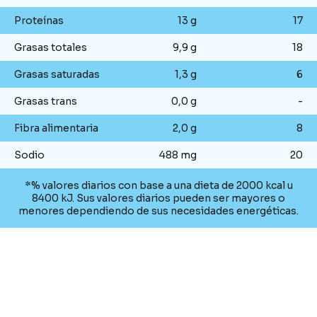
Proteínas
13 g
17
Grasas totales
9,9 g
18
Grasas saturadas
1,3 g
6
Grasas trans
0,0 g
-
Fibra alimentaria
2,0 g
8
Sodio
488 mg
20
*% valores diarios con base a una dieta de 2000 kcal u
8400 kJ. Sus valores diarios pueden ser mayores o
menores dependiendo de sus necesidades energéticas.