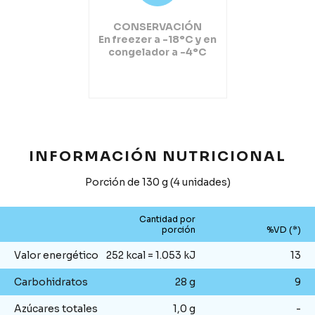
CONSERVACIÓN
En freezer a -18°C y en
congelador a -4°C
INFORMACIÓN NUTRICIONAL
Porción de 130 g (4 unidades)
Cantidad por
porción
%VD (*)
Valor energético
252 kcal = 1.053 kJ
13
Carbohidratos
28 g
9
Azúcares totales
1,0 g
-