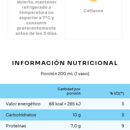
abierto, mantener
refrigerado a
Celíacos
temperatura no
superior a 7ºC y
consumir
preferentemente
antes de los 3 días.
INFORMACIÓN NUTRICIONAL
Porción 200 mL (1 vaso)
Cantidad por
porción
% VD(*)
Valor energético
68 kcal = 285 kJ
3
Carbohidratos
10 g
3
Proteínas
7,0 g
9