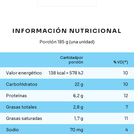
INFORMACIÓN NUTRICIONAL
Porción 185 g (una unidad)
Cantidadpor
porción
% VD(*)
Valor energético
138 kcal = 578 kJ
10
Carbohidratos
22 g
10
Proteínas
6,2 g
12
Grasas totales
2,8 g
7
Grasas saturadas
1,7 g
11
Sodio
70 mg
4