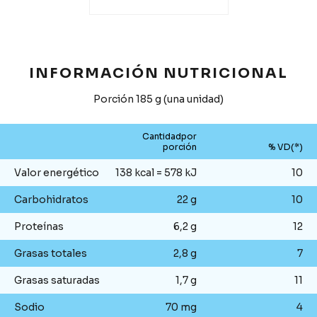
INFORMACIÓN NUTRICIONAL
Porción 185 g (una unidad)
Cantidadpor
porción
% VD(*)
Valor energético
138 kcal = 578 kJ
10
Carbohidratos
22 g
10
Proteínas
6,2 g
12
Grasas totales
2,8 g
7
Grasas saturadas
1,7 g
11
Sodio
70 mg
4