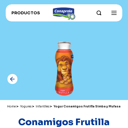
PRODUCTOS
INSTITUCIONAL
Sobre Conaprole
CONAPROLE FOR EXPORT
Parque Industrial
CONAHORRO
RECETAS
Nuestros campos y productores
RECOMENDADOS ADU
Sustentabilidad e innovación
CATÁLOGO PRODUCTOS
Grass Fed
Historia
Home
Yogures
Infantiles
Yogur Conamigos Frutilla Simba y Mufasa
Conamigos Frutilla