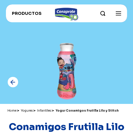
PRODUCTOS
INSTITUCIONAL
Sobre Conaprole
CONAPROLE FOR EXPORT
Parque Industrial
CONAHORRO
RECETAS
Nuestros campos y productores
RECOMENDADOS ADU
Sustentabilidad e innovación
CATÁLOGO PRODUCTOS
Grass Fed
Historia
Home
Yogures
Infantiles
Yogur Conamigos Frutilla Lilo y Stitch
Conamigos Frutilla Lilo