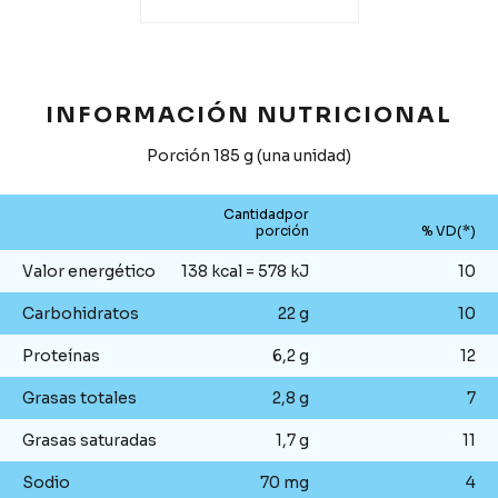
INFORMACIÓN NUTRICIONAL
Porción 185 g (una unidad)
Cantidadpor
porción
% VD(*)
Valor energético
138 kcal = 578 kJ
10
Carbohidratos
22 g
10
Proteínas
6,2 g
12
Grasas totales
2,8 g
7
Grasas saturadas
1,7 g
11
Sodio
70 mg
4