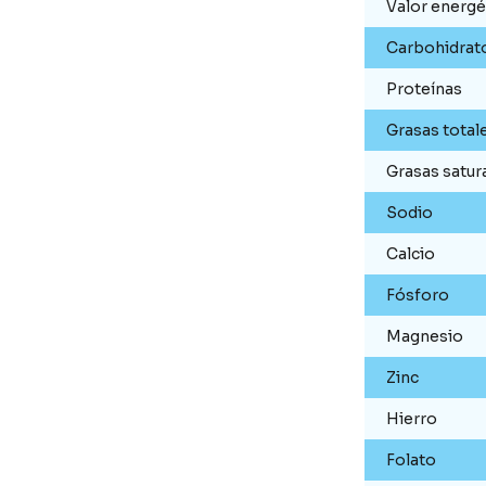
Valor energé
Carbohidrat
Proteínas
Grasas total
Grasas satur
Sodio
Calcio
Fósforo
Magnesio
Zinc
Hierro
Folato