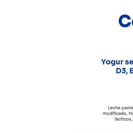
C
Yogur s
D3, E
Leche pasteu
modificado, hi
lácticos,