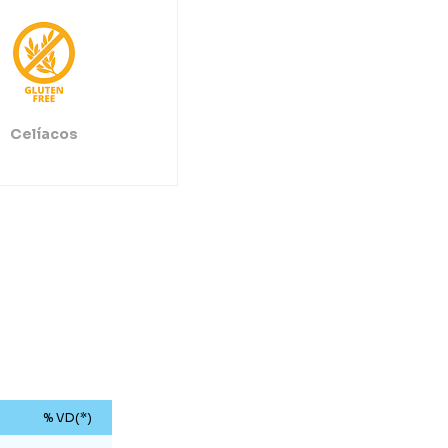
Celíacos
% VD(*)