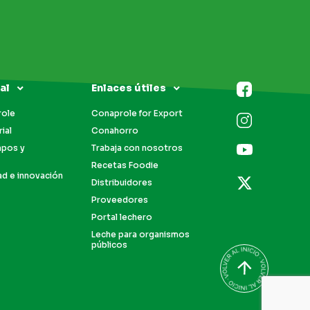
al
Enlaces útiles
role
Conaprole for Export
ial
Conahorro
mpos y
Trabaja con nosotros
Recetas Foodie
ad e innovación
Distribuidores
Proveedores
Portal lechero
Leche para organismos
públicos