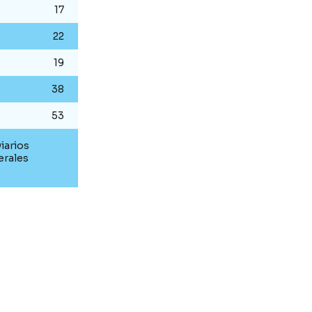
17
22
19
38
53
iarios
erales