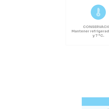
CONSERVACI
Mantener refrigerad
y 7 ºC.