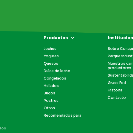
Productos
Institucion
Leches
Sobre Conap
Yogures
Parque industr
Quesos
Nuestros ca
productores
Dulce de leche
Sustentabilid
Congelados
Grass Fed
Helados
Historia
Jugos
Contacto
Postres
Otros
Recomendados para
dos