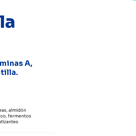
la
minas A,
tilla.
teas, almidón
lico, fermentos
atizantes.