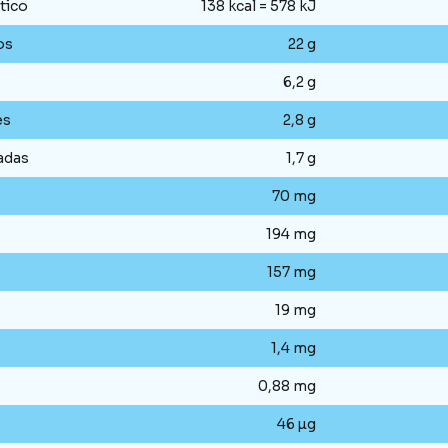
tico
138 kcal = 578 kJ
os
22 g
6,2 g
es
2,8 g
adas
1,7 g
70 mg
194 mg
157 mg
19 mg
1,4 mg
0,88 mg
46 µg