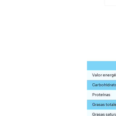
Valor energé
Carbohidrat
Proteínas
Grasas total
Grasas satur