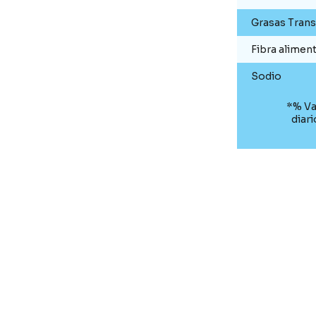
Grasas Trans
Fibra aliment
Sodio
*% Va
diar