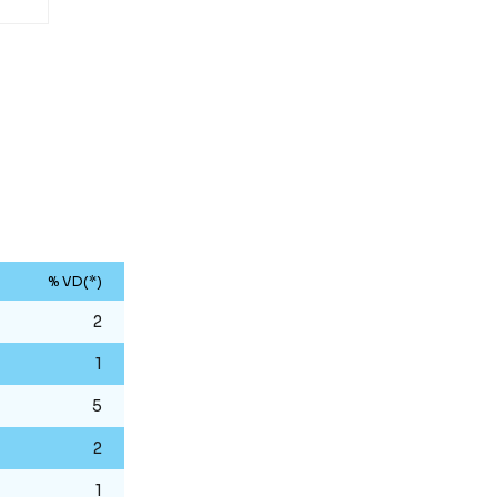
% VD(*)
2
1
5
2
1