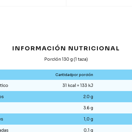
INFORMACIÓN NUTRICIONAL
Porción 130 g (1 taza)
Cantidadpor porción
tico
31 kcal = 133 kJ
os
2.0 g
3.6 g
es
1,0 g
adas
0,1 g