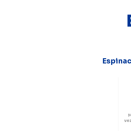
Espinac
M
ve