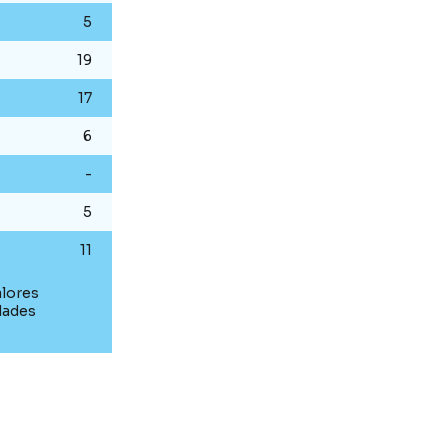
5
19
17
6
-
5
11
alores
dades