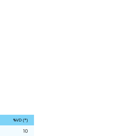
%VD (*)
10