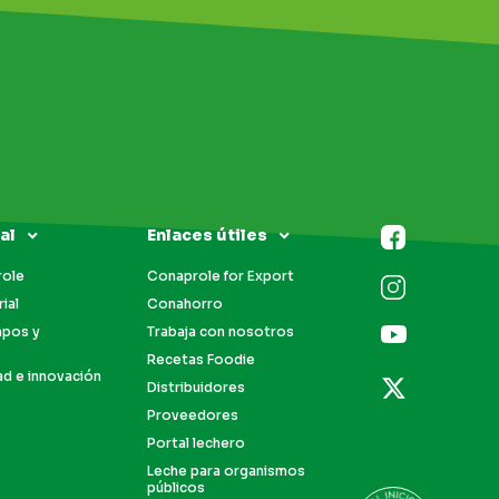
al
Enlaces útiles
role
Conaprole for Export
ial
Conahorro
mpos y
Trabaja con nosotros
Recetas Foodie
ad e innovación
Distribuidores
Proveedores
Portal lechero
Leche para organismos
públicos