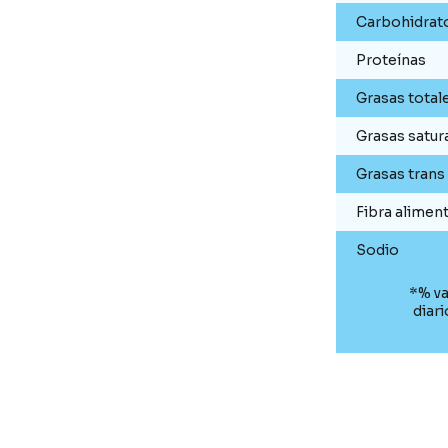
Carbohidrat
Proteínas
Grasas total
Grasas satur
Grasas trans
Fibra aliment
Sodio
*% va
diar