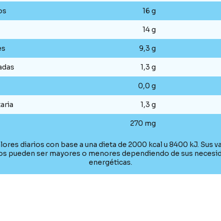
os
16 g
14 g
es
9,3 g
adas
1,3 g
0,0 g
aria
1,3 g
270 mg
lores diarios con base a una dieta de 2000 kcal u 8400 kJ. Sus v
ios pueden ser mayores o menores dependiendo de sus necesi
energéticas.