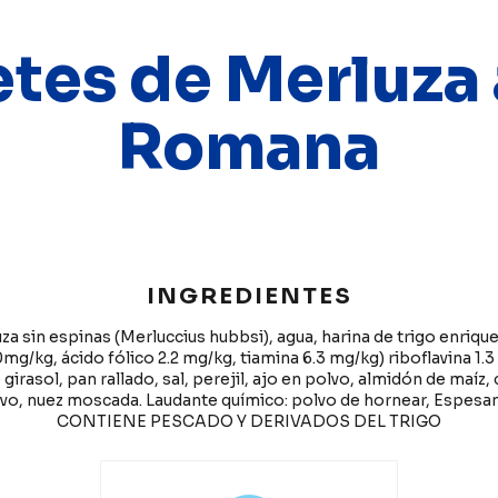
etes de Merluza 
Romana
INGREDIENTES
uza sin espinas (Merluccius hubbsi), agua, harina de trigo enriqu
mg/kg, ácido fólico 2.2 mg/kg, tiamina 6.3 mg/kg) riboflavina 1.3
 girasol, pan rallado, sal, perejil, ajo en polvo, almidón de maíz,
lvo, nuez moscada. Laudante químico: polvo de hornear, Espesan
CONTIENE PESCADO Y DERIVADOS DEL TRIGO