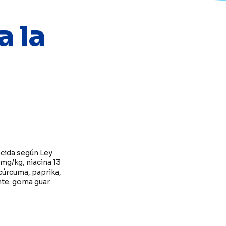
a la
ecida según Ley
 mg/kg, niacina 13
 cúrcuma, paprika,
te: goma guar.