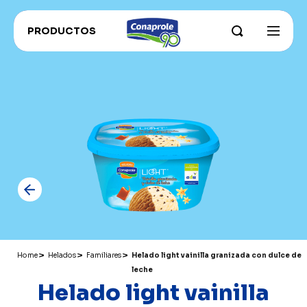
PRODUCTOS
INSTITUCIONAL
Sobre Conaprole
CONAPROLE FOR EXPORT
Parque Industrial
CONAHORRO
RECETAS
Nuestros campos y productores
RECOMENDADOS ADU
Sustentabilidad e innovación
CATÁLOGO PRODUCTOS
Grass Fed
Historia
Home
Helados
Familiares
Helado light vainilla granizada con dulce de
leche
Helado light vainilla