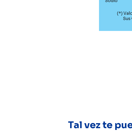
Sodio
(*) Val
Sus 
Tal vez te pu