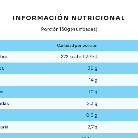
INFORMACIÓN NUTRICIONAL
Porción 130g (4 unidades)
Cantidad por porción
tico
272 kcal = 1137 kJ
os
30 g
14 g
es
10 g
adas
2,3 g
0,0 g
aria
2,7 g