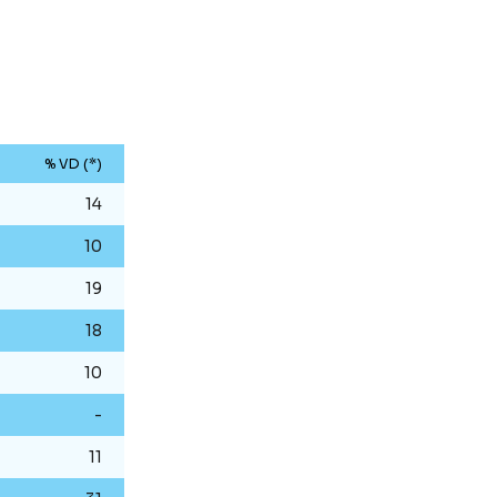
% VD (*)
14
10
19
18
10
-
11