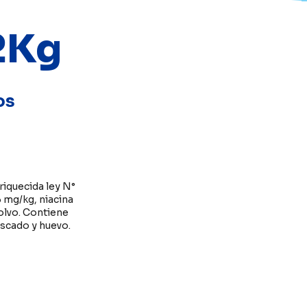
2Kg
os
nriquecida ley N°
3 mg/kg, niacina
polvo. Contiene
escado y huevo.