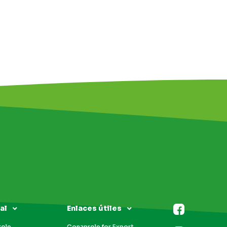
al
Enlaces útiles
role
Conaprole for Export