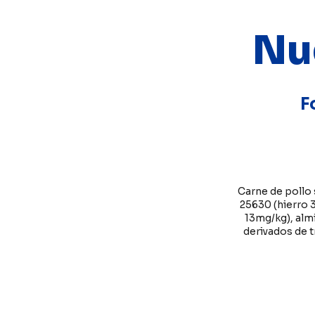
Nu
F
Carne de pollo s
25630 (hierro 3
13mg/kg), almi
derivados de t