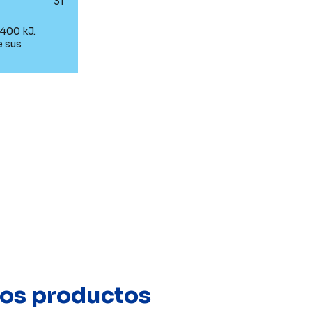
31
8400 kJ.
e sus
stos productos