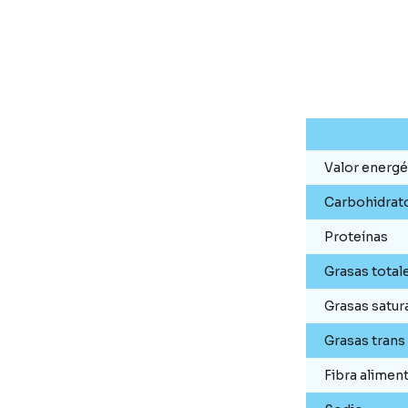
Valor energé
Carbohidrat
Proteínas
Grasas total
Grasas satur
Grasas trans
Fibra aliment