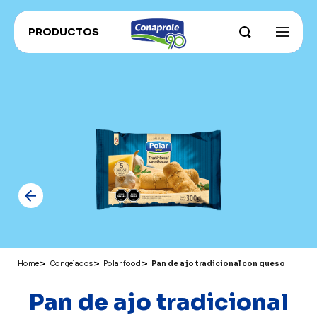
PRODUCTOS
INSTITUCIONAL
Sobre Conaprole
CONAPROLE FOR EXPORT
Parque Industrial
CONAHORRO
RECETAS
Nuestros campos y productores
RECOMENDADOS ADU
Sustentabilidad e innovación
CATÁLOGO PRODUCTOS
Grass Fed
Historia
Home
Congelados
Polar food
Pan de ajo tradicional con queso
Pan de ajo tradicional