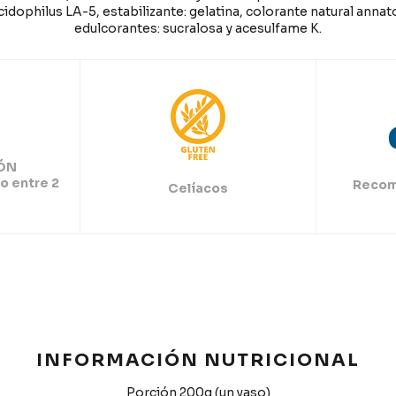
cidophilus LA-5, estabilizante: gelatina, colorante natural anna
edulcorantes: sucralosa y acesulfame K.
ÓN
o entre 2
Recom
Celíacos
INFORMACIÓN NUTRICIONAL
Porción 200g (un vaso)