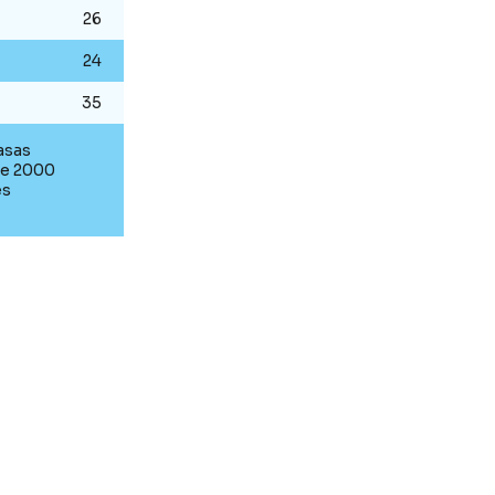
26
24
35
asas
de 2000
es