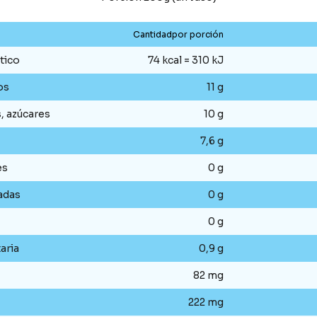
Cantidadpor porción
tico
74 kcal = 310 kJ
os
11 g
s, azúcares
10 g
7,6 g
es
0 g
adas
0 g
0 g
aria
0,9 g
82 mg
222 mg