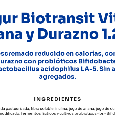
ur Biotransit Vi
na y Durazno 1
scremado reducido en calorías, co
durazno con probióticos Bifidobact
Lactobacillus acidophilus LA-5. Sin 
agregados.
INGREDIENTES
 pasteurizada, fibra soluble: inulina, jugo de ananá, jugo de d
modificado, fermentos lácticos y cultivos probióticos:<br> Bif