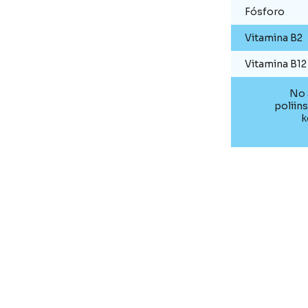
Fósforo
Vitamina B2
Vitamina B12
No 
poliin
k