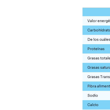
Valor energé
Carbohidrat
De los cuále
Proteínas
Grasas total
Grasas satur
Grasas Trans
Fibra aliment
Sodio
Calcio