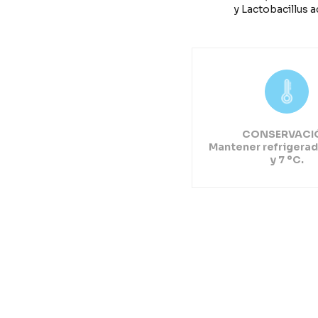
y Lactobacillus a
CONSERVACI
Mantener refrigerad
y 7 ºC.