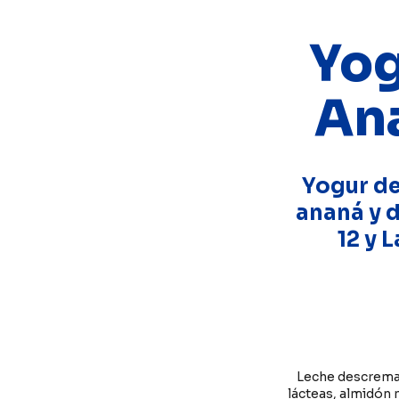
Yog
Ana
Yogur de
ananá y 
12 y 
Leche descremada
lácteas, almidón 