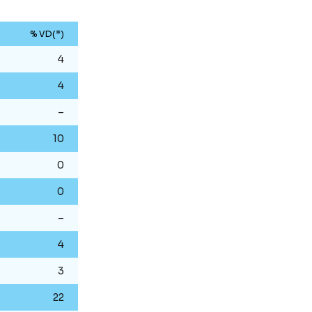
% VD(*)
4
4
–
10
0
0
–
4
3
22