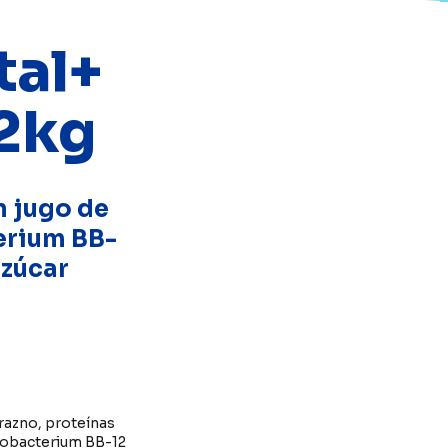
tal+
.2kg
n jugo de
erium BB-
azúcar
urazno, proteínas
idobacterium BB-12