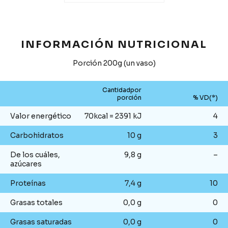
INFORMACIÓN NUTRICIONAL
Porción 200g (un vaso)
Cantidadpor
porción
% VD(*)
Valor energético
70kcal = 2391 kJ
4
Carbohidratos
10 g
3
De los cuáles,
9,8 g
–
azúcares
Proteínas
7,4 g
10
Grasas totales
0,0 g
0
Grasas saturadas
0,0 g
0