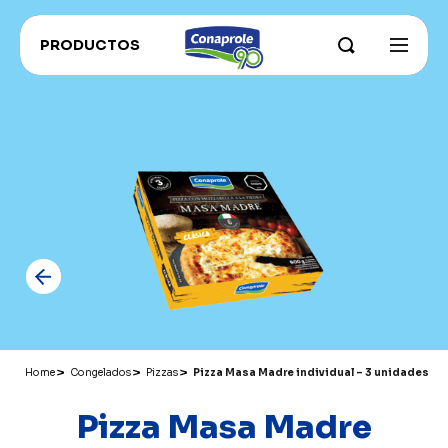
PRODUCTOS
INSTITUCIONAL
Sobre Conaprole
CONAPROLE FOR EXPORT
Parque Industrial
CONAHORRO
RECETAS
Nuestros campos y productores
RECOMENDADOS ADU
Sustentabilidad e innovación
CATÁLOGO PRODUCTOS
Grass Fed
Historia
Home
Congelados
Pizzas
Pizza Masa Madre individual – 3 unidades
Pizza Masa Madre