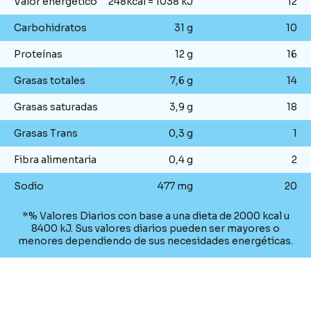
Valor energético
248kcal = 1038 kJ
12
Carbohidratos
31 g
10
Proteínas
12 g
16
Grasas totales
7,6 g
14
Grasas saturadas
3,9 g
18
Grasas Trans
0,3 g
1
Fibra alimentaria
0,4 g
2
Sodio
477 mg
20
*% Valores Diarios con base a una dieta de 2000 kcal u
8400 kJ. Sus valores diarios pueden ser mayores o
menores dependiendo de sus necesidades energéticas.