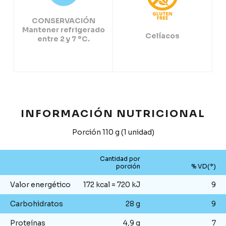
CONSERVACIÓN
Mantener refrigerado
Celíacos
entre 2 y 7 ºC.
INFORMACIÓN NUTRICIONAL
Porción 110 g (1 unidad)
Cantidad por
porción
% VD(*)
Valor energético
172 kcal = 720 kJ
9
Carbohidratos
28 g
9
Proteínas
4,9 g
7