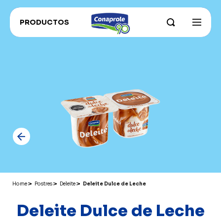
PRODUCTOS
INSTITUCIONAL
Sobre Conaprole
CONAPROLE FOR EXPORT
Parque Industrial
CONAHORRO
RECETAS
Nuestros campos y productores
RECOMENDADOS ADU
Sustentabilidad e innovación
CATÁLOGO PRODUCTOS
Grass Fed
Historia
Home
Postres
Deleite
Deleite Dulce de Leche
Deleite Dulce de Leche