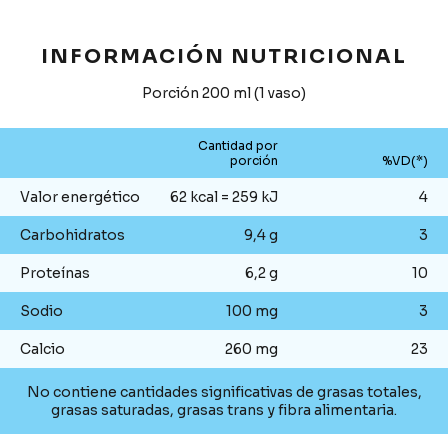
INFORMACIÓN NUTRICIONAL
Porción 200 ml (1 vaso)
Cantidad por
porción
%VD(*)
Valor energético
62 kcal = 259 kJ
4
Carbohidratos
9,4 g
3
Proteínas
6,2 g
10
Sodio
100 mg
3
Calcio
260 mg
23
No contiene cantidades significativas de grasas totales,
grasas saturadas, grasas trans y fibra alimentaria.