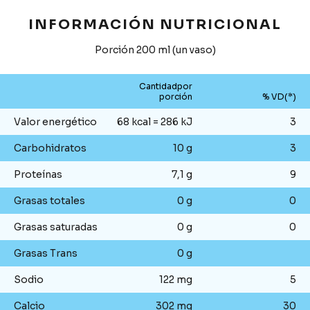
INFORMACIÓN NUTRICIONAL
Porción 200 ml (un vaso)
Cantidadpor
porción
% VD(*)
Valor energético
68 kcal = 286 kJ
3
Carbohidratos
10 g
3
Proteínas
7,1 g
9
Grasas totales
0 g
0
Grasas saturadas
0 g
0
Grasas Trans
0 g
Sodio
122 mg
5
Calcio
302 mg
30