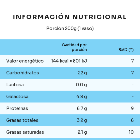
INFORMACIÓN NUTRICIONAL
Porción 200g (1 vaso)
Cantidad por
porción
%VD (*)
Valor energético
144 kcal = 601 kJ
7
Carbohidratos
22 g
7
Lactosa
0.0 g
-
Galactosa
4.8 g
-
Proteínas
6.7 g
9
Grasas totales
3.2 g
6
Grasas saturadas
2.1 g
10