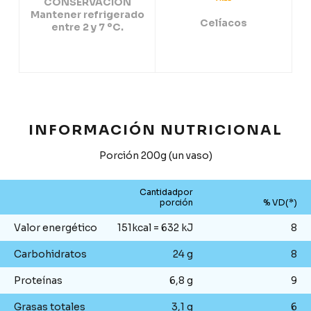
CONSERVACIÓN
Mantener refrigerado
Celíacos
entre 2 y 7 ºC.
INFORMACIÓN NUTRICIONAL
Porción 200g (un vaso)
Cantidadpor
porción
% VD(*)
Valor energético
151kcal = 632 kJ
8
Carbohidratos
24 g
8
Proteínas
6,8 g
9
Grasas totales
3,1 g
6