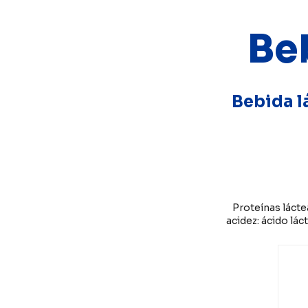
Beb
Bebida l
Proteínas lácte
acidez: ácido lác