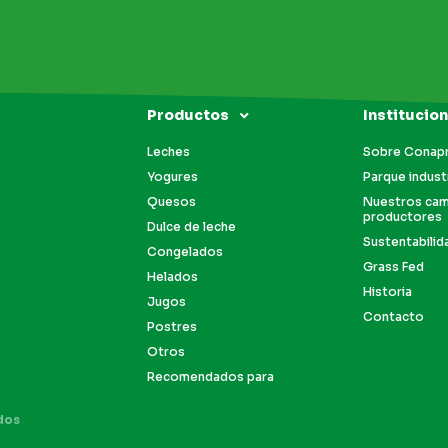
Productos
Institucion
Leches
Sobre Conap
Yogures
Parque industr
Quesos
Nuestros ca
productores
Dulce de leche
Sustentabilid
Congelados
Grass Fed
Helados
Historia
Jugos
Contacto
Postres
Otros
Recomendados para
dos