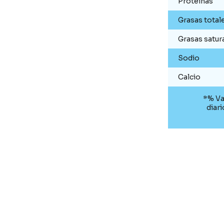
Proteínas
Grasas total
Grasas satur
Sodio
Calcio
*% Va
diar