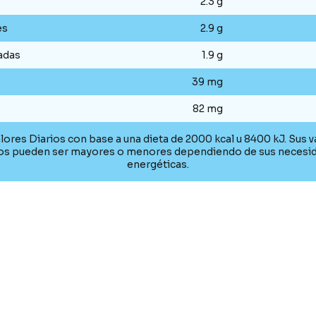
2.3 g
es
2.9 g
adas
1.9 g
39 mg
82 mg
lores Diarios con base a una dieta de 2000 kcal u 8400 kJ. Sus v
ios pueden ser mayores o menores dependiendo de sus necesi
energéticas.