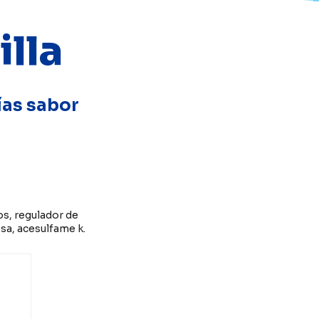
illa
ías sabor
os, regulador de
osa, acesulfame k.