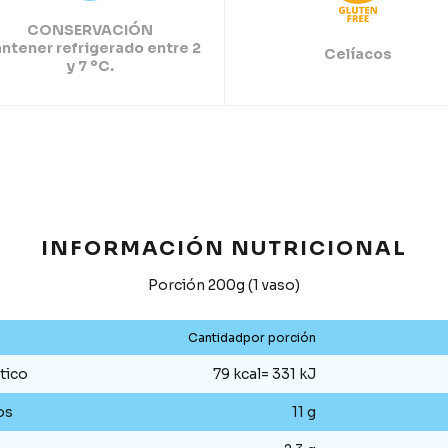
CONSERVACIÓN
ntener refrigerado entre 2
Celíacos
y 7 ºC.
INFORMACIÓN NUTRICIONAL
Porción 200g (1 vaso)
Cantidadpor porción
tico
79 kcal= 331 kJ
os
11 g