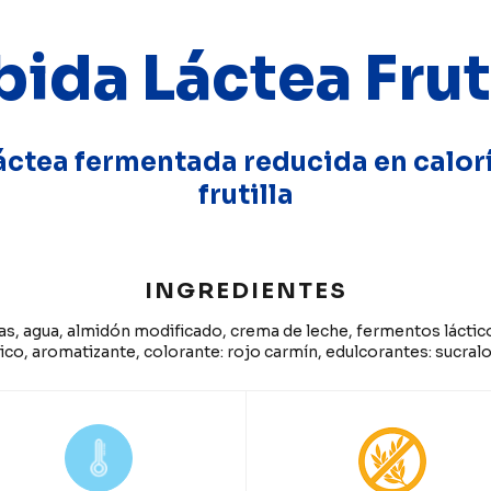
ida Láctea Frut
áctea fermentada reducida en calor
frutilla
INGREDIENTES
as, agua, almidón modificado, crema de leche, fermentos láctic
tico, aromatizante, colorante: rojo carmín, edulcorantes: sucral