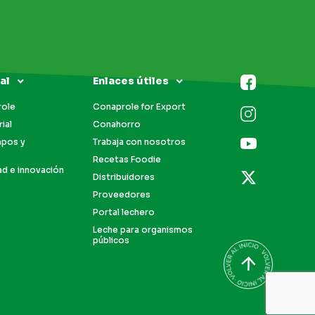
al
Enlaces útiles
role
Conaprole for Export
ial
Conahorro
mpos y
Trabaja con nosotros
Recetas Foodie
ad e innovación
Distribuidores
Proveedores
Portal lechero
Leche para organismos
públicos