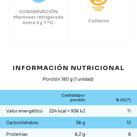
CONSERVACIÓN
Mantener refrigerado
Celíacos
entre 2 y 7 ºC.
INFORMACIÓN NUTRICIONAL
Porción 180 g (1 unidad)
Cantidadpor
porción
% VD(*)
Valor energético
224 kcal = 936 kJ
11
Carbohidratos
36 g
12
Proteínas
6,2 g
8