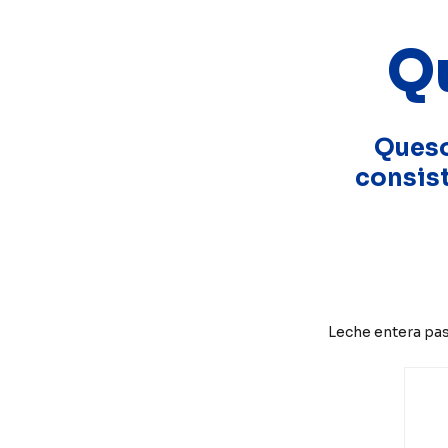
Q
Queso
consist
Leche entera past