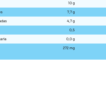
10 g
es
7,7 g
adas
4,7 g
0,5
aria
0,0 g
272 mg