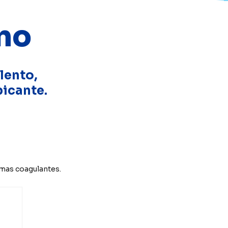
no
lento,
picante.
zimas coagulantes.