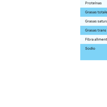
Proteínas
Grasas total
Grasas satur
Grasas trans
Fibra aliment
Sodio