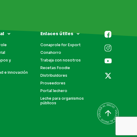
al
Enlaces útiles
role
Conaprole for Export
ial
Conahorro
mpos y
Trabaja con nosotros
Recetas Foodie
ad e innovación
Distribuidores
Proveedores
Portal lechero
Leche para organismos
públicos