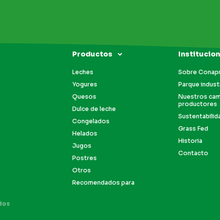
Productos
Institucion
Leches
Sobre Conap
Yogures
Parque industr
Quesos
Nuestros ca
productores
Dulce de leche
Sustentabilid
Congelados
Grass Fed
Helados
Historia
Jugos
Contacto
Postres
Otros
Recomendados para
dos