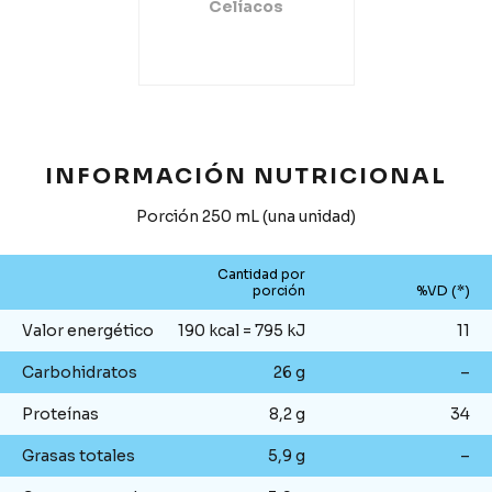
Celíacos
INFORMACIÓN NUTRICIONAL
Porción 250 mL (una unidad)
Cantidad por
porción
%VD (*)
Valor energético
190 kcal = 795 kJ
11
Carbohidratos
26 g
–
Proteínas
8,2 g
34
Grasas totales
5,9 g
–