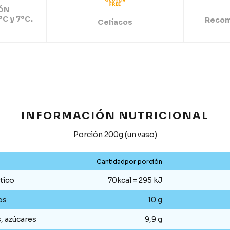
ÓN
ºC y 7ºC.
Recom
Celíacos
INFORMACIÓN NUTRICIONAL
Porción 200g (un vaso)
Cantidadpor porción
tico
70kcal = 295 kJ
os
10 g
s, azúcares
9,9 g