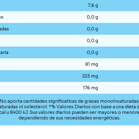
7,6 g
es
0,0 g
adas
0,0 g
0,0 g
aria
0,0 g
81 mg
223 mg
176 mg
No aporta cantidades significativas de grasas monoinsaturadas
aturadas ni colesterol. *% Valores Diarios con base a una dieta
cal u 8400 kJ. Sus valores diarios pueden ser mayores o menor
dependiendo de sus necesidades energéticas.