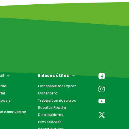
al
Enlaces útiles
role
Conaprole for Export
ial
Conahorro
mpos y
Trabaja con nosotros
Recetas Foodie
ad e innovación
Distribuidores
Proveedores