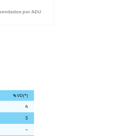
endados por ADU
% VD(*)
4
3
–