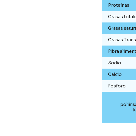
Proteínas
Grasas total
Grasas satur
Grasas Trans
Fibra aliment
Sodio
Calcio
Fósforo
poliins
k