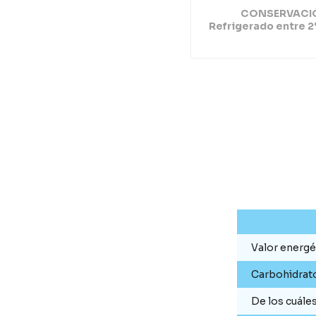
CONSERVACI
Refrigerado entre 2
Valor energé
Carbohidrat
De los cuále