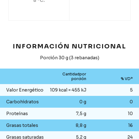
8 ºC.
INFORMACIÓN NUTRICIONAL
Porción 30 g (3 rebanadas)
Cantidadpor
porción
% VD*
Valor Energético
109 kcal = 455 kJ
5
Carbohidratos
0 g
0
Proteínas
7,5 g
10
Grasas totales
8,8 g
16
Grasas saturadas
5,2 g
24