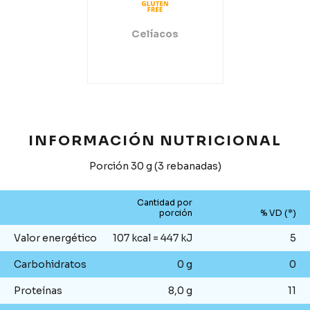
Celíacos
INFORMACIÓN NUTRICIONAL
Porción 30 g (3 rebanadas)
Cantidad por
porción
% VD (*)
Valor energético
107 kcal = 447 kJ
5
Carbohidratos
0 g
0
Proteínas
8,0 g
11