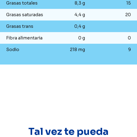
Grasas totales
8,3 g
15
Grasas saturadas
4,4 g
20
Grasas trans
0,4 g
Fibra alimentaria
0 g
0
Sodio
218 mg
9
Tal vez te pueda