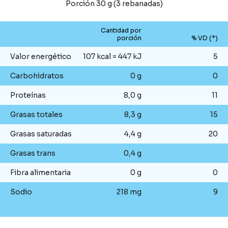
Porción 30 g (3 rebanadas)
Cantidad por
porción
% VD (*)
Valor energético
107 kcal = 447 kJ
5
Carbohidratos
0 g
0
Proteínas
8,0 g
11
Grasas totales
8,3 g
15
Grasas saturadas
4,4 g
20
Grasas trans
0,4 g
Fibra alimentaria
0 g
0
Sodio
218 mg
9